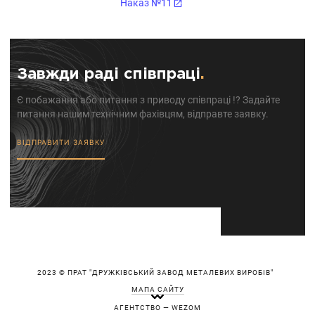
Наказ №11
Завжди раді співпраці
.
Є побажання або питання з приводу співпраці !? Задайте
питання нашим технічним фахівцям, відправте заявку.
ВІДПРАВИТИ ЗАЯВКУ
2023 © ПРАТ "ДРУЖКІВСЬКИЙ ЗАВОД МЕТАЛЕВИХ ВИРОБІВ"
МАПА САЙТУ
АГЕНТСТВО — WEZOM