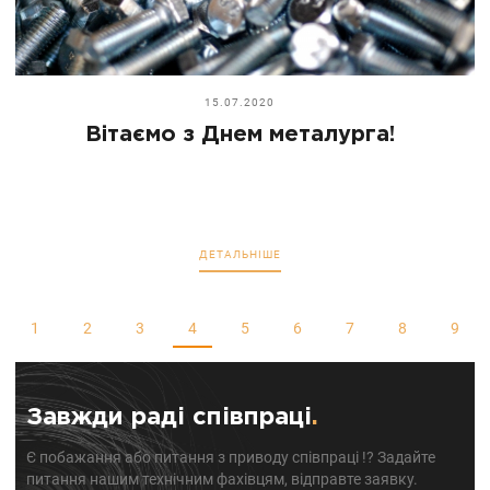
15.07.2020
Вітаємо з Днем металурга!
ДЕТАЛЬНІШЕ
1
2
3
4
5
6
7
8
9
Завжди раді співпраці
.
Є побажання або питання з приводу співпраці !? Задайте
питання нашим технічним фахівцям, відправте заявку.