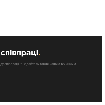
співпраці
.
ду співпраці !? Задайте питання нашим технічним