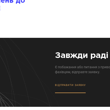
нень до
Завжди раді 
Є побажання або питання з приво
фахівцям, відправте заявку.
ВІДПРАВИТИ ЗАЯВКУ