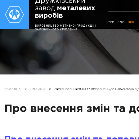
Дружківський
завод
металевих
виробів
РУС
ENG
UKR
ВИРОБНИЦТВО МЕТИЗНОЇ ПРОДУКЦІЇ І
ЗАЛІЗНИЧНОГО КРІПЛЕННЯ
ГОЛОВНА
НОВИНИ
ПРО ВНЕСЕННЯ ЗМІН ТА ДОПОВНЕНЬ ДО НАКАЗУ №66 ВІД
Про внесення змін та д