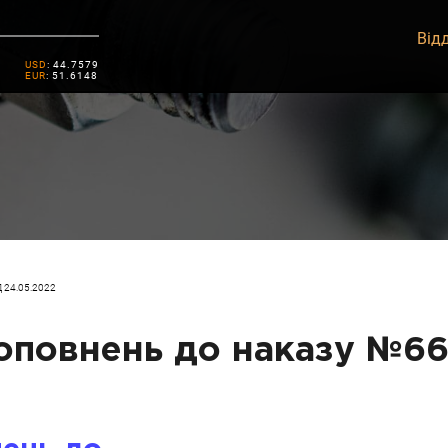
Відд
USD
: 44.7579
EUR
: 51.6148
 24.05.2022
оповнень до наказу №66