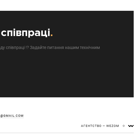
співпраці
.
ду співпраці !? Задайте питання нашим технічним
Z@GMAIL.COM
АГЕНТСТВО — WEZOM