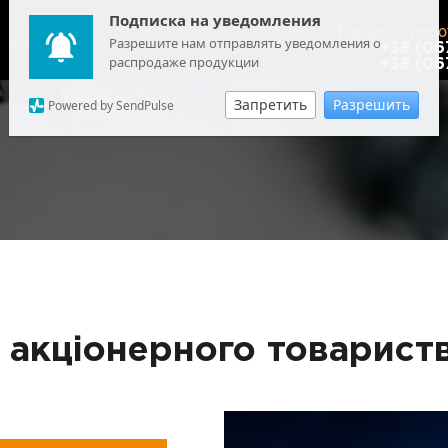
Подписка на уведомления
Відділ по робо
USD
: 44.7579
Разрешите нам отправлять уведомления о
EUR
: 51.6148
+38 (06
распродаже продукции
+38 (06
Запретить
Разрешить
Powered by SendPulse
у акціонерного товарист