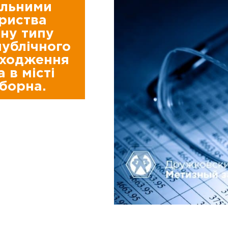
альними
ариства
ну типу
публічного
находження
 в місті
борна.