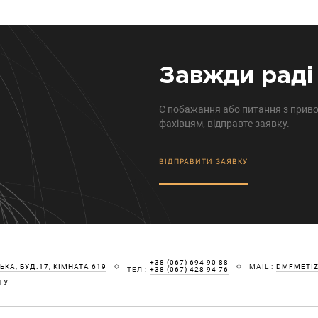
Завжди раді 
Є побажання або питання з приво
фахівцям, відправте заявку.
ВІДПРАВИТИ ЗАЯВКУ
+38 (067) 694 90 88
КА, БУД.17, КІМНАТА 619
MAIL :
DMFMETI
ТЕЛ :
+38 (067) 428 94 76
ТУ