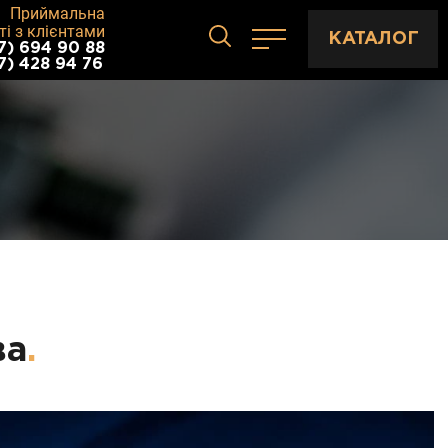
Приймальна
ті з клієнтами
КАТАЛОГ
7) 694 90 88
7) 428 94 76
ва
.