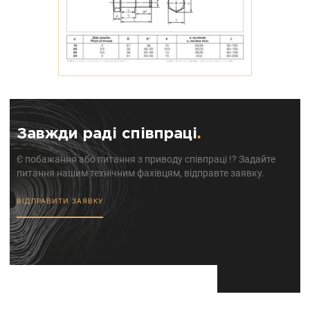
Завжди раді співпраці
.
Є побажання або питання з приводу співпраці !? Задайте
питання нашим технічним фахівцям, відправте заявку.
ВІДПРАВИТИ ЗАЯВКУ