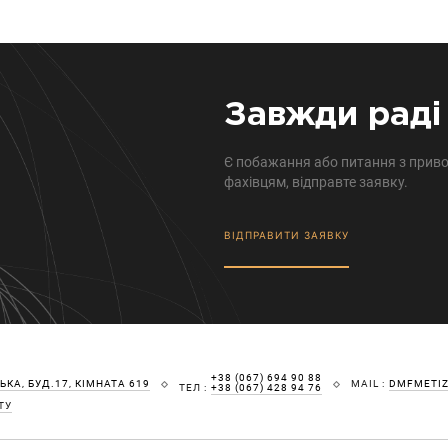
Завжди раді 
Є побажання або питання з приво
фахівцям, відправте заявку.
ВІДПРАВИТИ ЗАЯВКУ
+38 (067) 694 90 88
КА, БУД.17, КІМНАТА 619
MAIL :
DMFMETI
ТЕЛ :
+38 (067) 428 94 76
ТУ