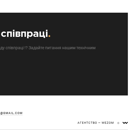
співпраці
.
ду співпраці !? Задайте питання нашим технічним
Z@GMAIL.COM
АГЕНТСТВО — WEZOM