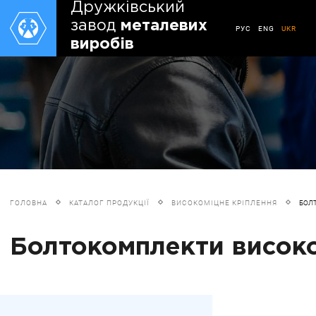
Дружківський
завод
металевих
РУС
ENG
UKR
виробів
ГОЛОВНА
КАТАЛОГ ПРОДУКЦІЇ
ВИСОКОМІЦНЕ КРІПЛЕННЯ
БОЛ
Болтокомплекти високом