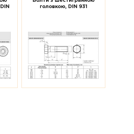
ною
Болти з шестигранною
 DIN
головкою, DIN 931