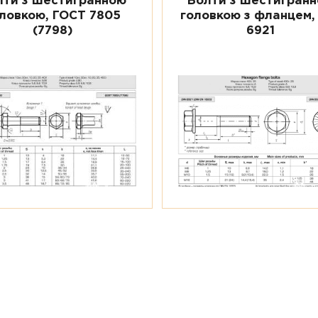
лти з шестигранною
Болти з шестигран
ловкою, ГОСТ 7805
головкою з фланцем,
(7798)
6921