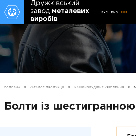
Дружківський
завод
металевих
РУС
ENG
UKR
виробів
ГОЛОВНА
КАТАЛОГ ПРОДУКЦІЇ
МАШИНОБУДІВНЕ КРІПЛЕННЯ
Б
Болти із шестигранною