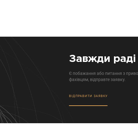
Завжди раді 
Є побажання або питання з приво
фахівцям, відправте заявку.
ВІДПРАВИТИ ЗАЯВКУ