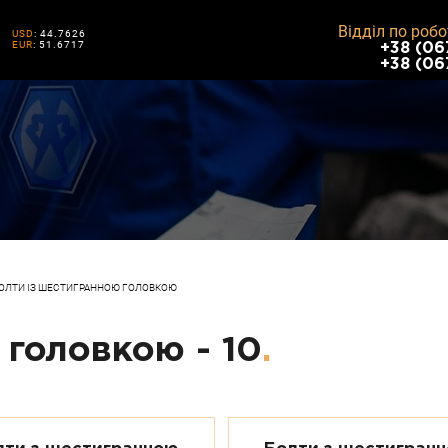
Подписка на уведомления
Відділ по робо
USD
: 44.7626
Разрешите нам отправлять уведомления о
EUR
: 51.6717
+38 (06
распродаже продукции
+38 (06
Запретить
Разрешить
Powered by SendPulse
ОЛТИ ІЗ ШЕСТИГРАННОЮ ГОЛОВКОЮ
 головкою - 10
.