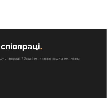
співпраці
.
ду співпраці !? Задайте питання нашим технічним