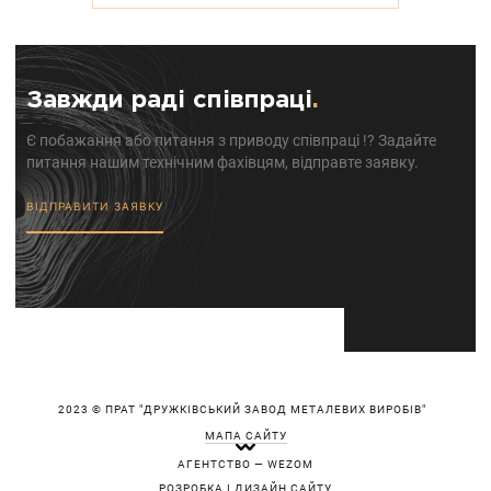
Завжди раді співпраці
.
Є побажання або питання з приводу співпраці !? Задайте
питання нашим технічним фахівцям, відправте заявку.
ВІДПРАВИТИ ЗАЯВКУ
2023 © ПРАТ "ДРУЖКІВСЬКИЙ ЗАВОД МЕТАЛЕВИХ ВИРОБІВ"
МАПА САЙТУ
АГЕНТСТВО — WEZOM
РОЗРОБКА І ДИЗАЙН САЙТУ