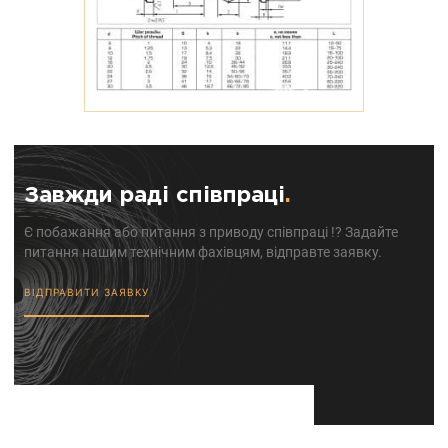
Завжди раді співпраці
.
Є побажання або питання з приводу співпраці !? Задайте
питання нашим технічним фахівцям, відправте заявку.
ВІДПРАВИТИ ЗАЯВКУ