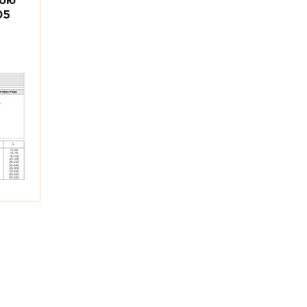
ною
05