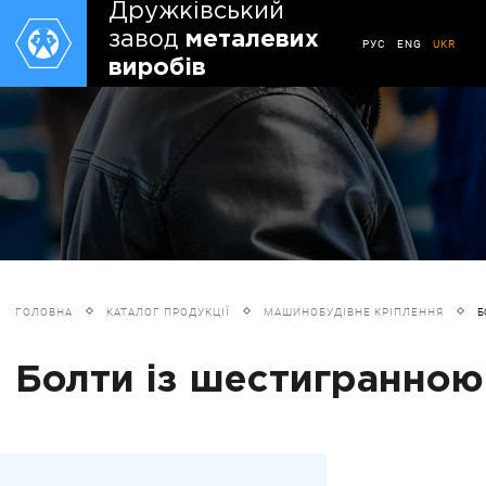
Дружківський
завод
металевих
РУС
ENG
UKR
виробів
ГОЛОВНА
КАТАЛОГ ПРОДУКЦІЇ
МАШИНОБУДІВНЕ КРІПЛЕННЯ
Б
Болти із шестигранною 