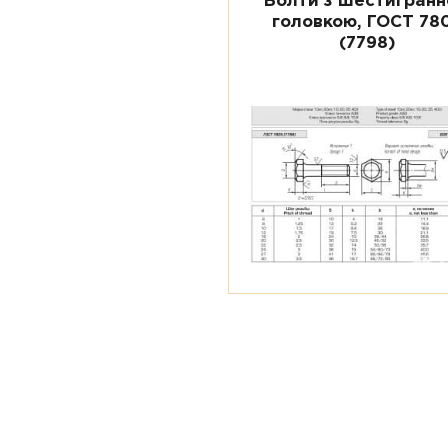
Болти з шестигран
головкою, ГОСТ 78
(7798)