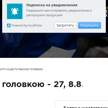
Подписка на уведомления
Відділ по робо
USD
: 44.7626
Разрешите нам отправлять уведомления о
EUR
: 51.6717
+38 (06
распродаже продукции
+38 (06
Запретить
Разрешить
Powered by SendPulse
ОЛТИ ІЗ ШЕСТИГРАННОЮ ГОЛОВКОЮ
головкою - 27, 8.8
.