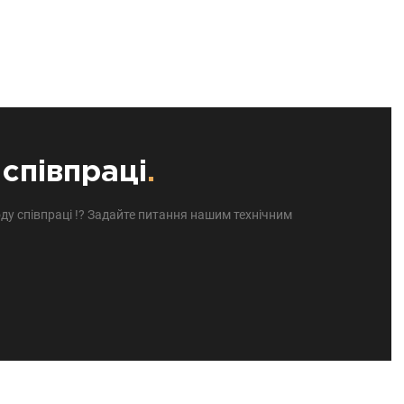
співпраці
.
ду співпраці !? Задайте питання нашим технічним