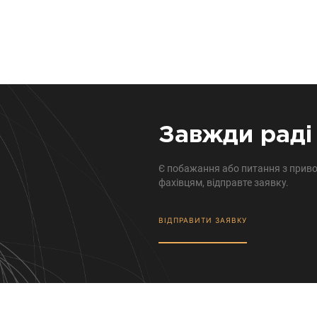
Завжди раді 
Є побажання або питання з приво
фахівцям, відправте заявку.
ВІДПРАВИТИ ЗАЯВКУ