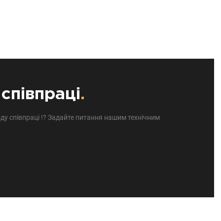
співпраці
.
ду співпраці !? Задайте питання нашим технічним