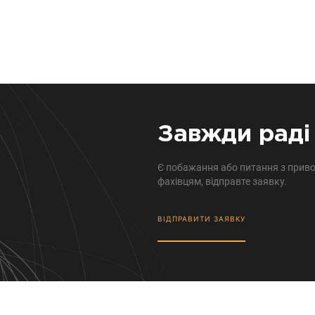
Завжди раді 
Є побажання або питання з приво
фахівцям, відправте заявку.
ВІДПРАВИТИ ЗАЯВКУ