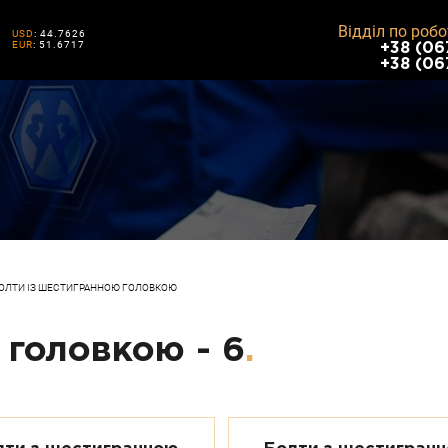
Відділ по робо
USD
: 44.7626
EUR
: 51.6717
+38 (06
+38 (06
ОЛТИ ІЗ ШЕСТИГРАННОЮ ГОЛОВКОЮ
 головкою - 6
.