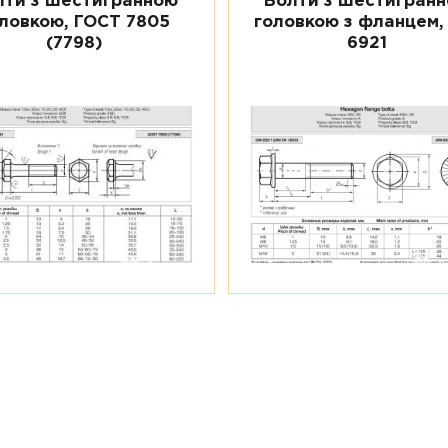
лти з шестигранною
Болти з шестигран
ловкою, ГОСТ 7805
головкою з фланцем,
(7798)
6921