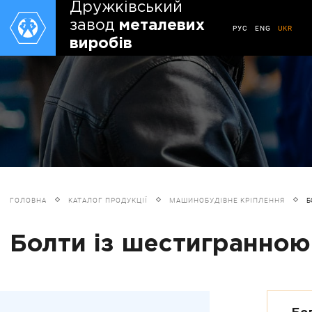
Дружківський
завод
металевих
РУС
ENG
UKR
виробів
ГОЛОВНА
КАТАЛОГ ПРОДУКЦІЇ
МАШИНОБУДІВНЕ КРІПЛЕННЯ
Б
Болти із шестигранною