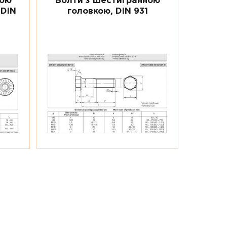
ною
Болти з шестигранною
 DIN
головкою, DIN 931