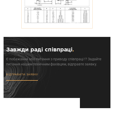
Завжди раді співпраці
.
Є побажання або питання з приводу співпраці !? Задайте
питання нашим технічним фахівцям, відправте заявку.
ВІДПРАВИТИ ЗАЯВКУ