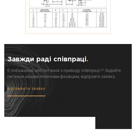
Завжди раді співпраці
.
Є побажання або питання з приводу співпраці !? Задайте
питання нашим технічним фахівцям, відправте заявку.
ВІДПРАВИТИ ЗАЯВКУ