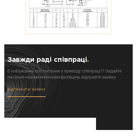
Завжди раді співпраці
.
Є побажання або питання з приводу співпраці !? Задайте
питання нашим технічним фахівцям, відправте заявку.
ВІДПРАВИТИ ЗАЯВКУ