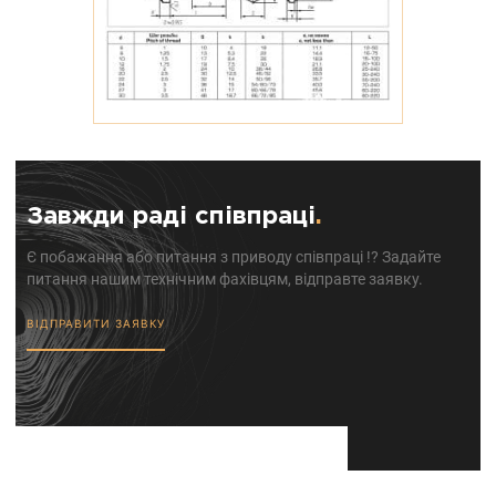
Завжди раді співпраці
.
Є побажання або питання з приводу співпраці !? Задайте
питання нашим технічним фахівцям, відправте заявку.
ВІДПРАВИТИ ЗАЯВКУ