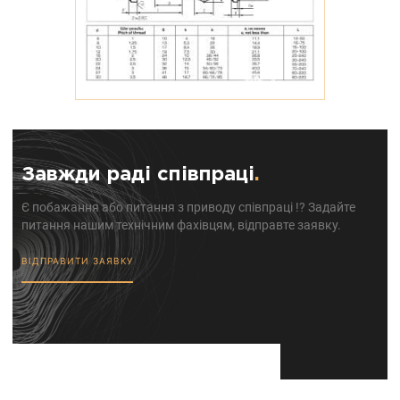
Завжди раді співпраці
.
Є побажання або питання з приводу співпраці !? Задайте
питання нашим технічним фахівцям, відправте заявку.
ВІДПРАВИТИ ЗАЯВКУ