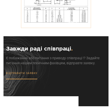
Завжди раді співпраці
.
Є побажання або питання з приводу співпраці !? Задайте
питання нашим технічним фахівцям, відправте заявку.
ВІДПРАВИТИ ЗАЯВКУ