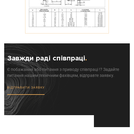
Завжди раді співпраці
.
Є побажання або питання з приводу співпраці !? Задайте
питання нашим технічним фахівцям, відправте заявку.
ВІДПРАВИТИ ЗАЯВКУ