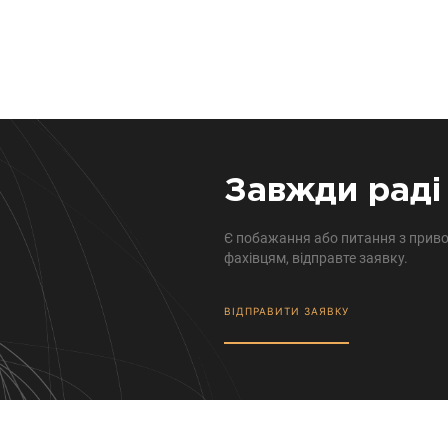
Завжди раді 
Є побажання або питання з приво
фахівцям, відправте заявку.
ВІДПРАВИТИ ЗАЯВКУ