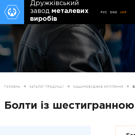
Дружківський
завод
металевих
РУС
ENG
UKR
виробів
ГОЛОВНА
КАТАЛОГ ПРОДУКЦІЇ
МАШИНОБУДІВНЕ КРІПЛЕННЯ
Б
Болти із шестигранною 