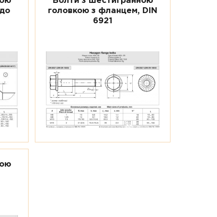
ною
Болти з шестигранною
 до
головкою з фланцем, DIN
6921
ною