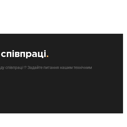
співпраці
.
ду співпраці !? Задайте питання нашим технічним