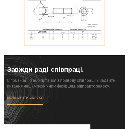
Завжди раді співпраці
.
Є побажання або питання з приводу співпраці !? Задайте
питання нашим технічним фахівцям, відправте заявку.
ВІДПРАВИТИ ЗАЯВКУ