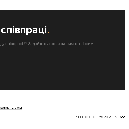
співпраці
.
ду співпраці !? Задайте питання нашим технічним
Z@GMAIL.COM
АГЕНТСТВО — WEZOM