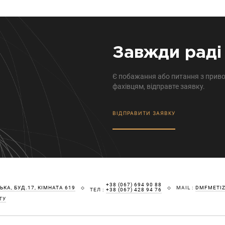
Завжди раді 
Є побажання або питання з приво
фахівцям, відправте заявку.
ВІДПРАВИТИ ЗАЯВКУ
+38 (067) 694 90 88
КА, БУД.17, КІМНАТА 619
MAIL :
DMFMETI
ТЕЛ :
+38 (067) 428 94 76
ТУ