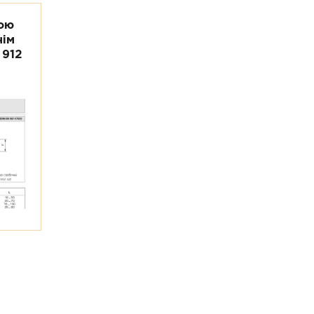
ою
нім
 912