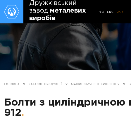
Дружківський
завод
металевих
РУС
ENG
UKR
виробів
ГОЛОВНА
КАТАЛОГ ПРОДУКЦІЇ
МАШИНОБУДІВНЕ КРІПЛЕННЯ
Б
Болти з циліндричною 
912
.