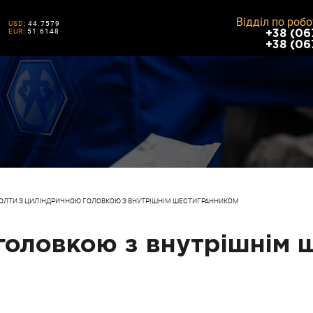
Відділ по робо
USD
: 44.7579
EUR
: 51.6148
+38 (06
+38 (06
ОЛТИ З ЦИЛІНДРИЧНОЮ ГОЛОВКОЮ З ВНУТРІШНІМ ШЕСТИГРАННИКОМ
головкою з внутрішнім ш