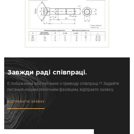
Завжди раді співпраці
.
Є побажання або питання з приводу співпраці !? Задайте
питання нашим технічним фахівцям, відправте заявку.
ВІДПРАВИТИ ЗАЯВКУ