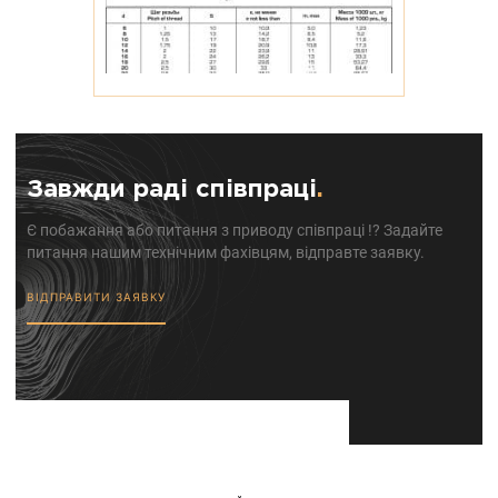
Завжди раді співпраці
.
Є побажання або питання з приводу співпраці !? Задайте
питання нашим технічним фахівцям, відправте заявку.
ВІДПРАВИТИ ЗАЯВКУ