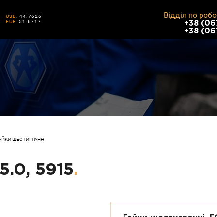
Відділ по робо
USD
: 44.7626
EUR
: 51.6717
+38 (06
+38 (06
АЙКИ ШЕСТИГРАННІ
5.0, 5915
.