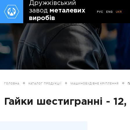
Дружківський
завод
металевих
РУС
ENG
UKR
виробів
ГОЛОВНА
КАТАЛОГ ПРОДУКЦІЇ
МАШИНОБУДІВНЕ КРІПЛЕННЯ
Г
Гайки шестигранні - 12, 