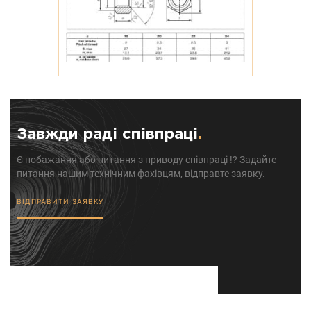
Завжди раді співпраці
.
Є побажання або питання з приводу співпраці !? Задайте
питання нашим технічним фахівцям, відправте заявку.
ВІДПРАВИТИ ЗАЯВКУ