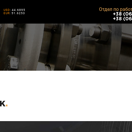
Отдел по рабо
USD
: 44.6895
EUR
: 51.6253
+38 (06
+38 (06
ж
.