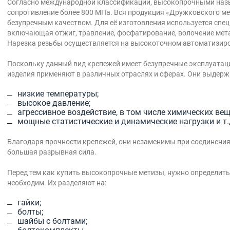
Согласно международной классификации, высокопрочными наз
сопротивление более 800 МПа. Вся продукция «Дружковского ме
безупречным качеством. Для её изготовления используется спец
включающая отжиг, травление, фосфатирование, волочение метал
Нарезка резьбы осуществляется на высокоточном автоматизир
Поскольку данный вид крепежей имеет безупречные эксплуатац
изделия применяют в различных отраслях и сферах. Они выдерж
низкие температуры;
высокое давление;
агрессивное воздействие, в том числе химических вещ
мощные статистические и динамические нагрузки и т.
Благодаря прочности крепежей, они незаменимы при соединения
большая разрывная сила.
Перед тем как купить высокопрочные метизы, нужно определить
необходим. Их разделяют на:
гайки;
болты;
шайбы с болтами;