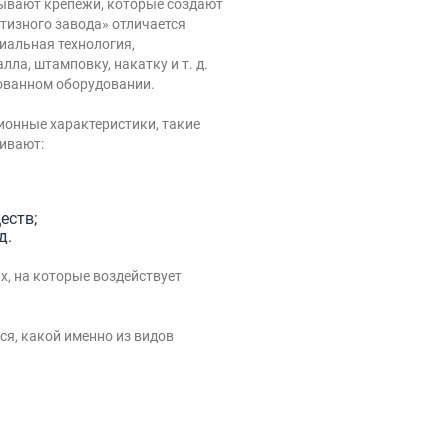
ывают крепежи, которые создают
тизного завода» отличается
иальная технология,
ла, штамповку, накатку и т. д.
ованном оборудовании.
ионные характеристики, такие
ивают:
еств;
д.
х, на которые воздействует
ся, какой именно из видов