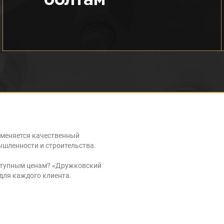
именяется качественный
ышленности и строительства.
оступным ценам? «Дружковский
для каждого клиента.
я