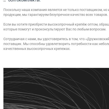
болтокомплекты.
Поскольку наша компания является не только поставщиком, но 
продукции, мы гарантируем безупречное качество всех товаров.
Если вы хотите приобрести высокопрочный крепёж оптом, обра
которые помогут и проконсультируют Вас по любым вопросам.
Сотрудничая с нами, вы удостоверитесь в том, что «Дружковск
поставщик. Мы способны удовлетворить потребности как неболь
качественных высокопрочных крепежах.