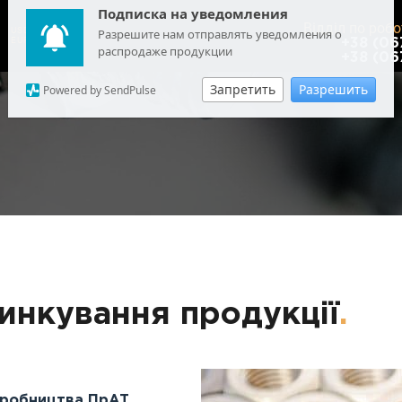
Подписка на уведомления
Відділ по робо
USD
: 44.7626
Разрешите нам отправлять уведомления о
EUR
: 51.6717
+38 (06
распродаже продукции
+38 (06
Запретить
Разрешить
Powered by SendPulse
инкування продукції
.
иробництва ПрАТ