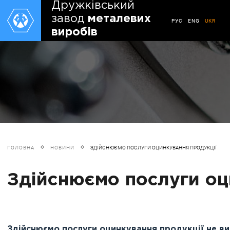
Дружківський
завод
металевих
РУС
ENG
UKR
виробів
ГОЛОВНА
НОВИНИ
ЗДІЙСНЮЄМО ПОСЛУГИ ОЦИНКУВАННЯ ПРОДУКЦІЇ
Здійснюємо послуги оц
Здійснюємо послуги оцинкування продукції не в