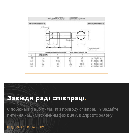
Завжди раді співпраці
.
Є побажання або питання з приводу співпраці !? Задайте
питання нашим технічним фахівцям, відправте заявку.
ВІДПРАВИТИ ЗАЯВКУ