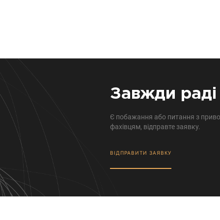
Завжди раді 
Є побажання або питання з приво
фахівцям, відправте заявку.
ВІДПРАВИТИ ЗАЯВКУ