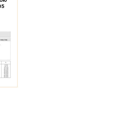
ною
05