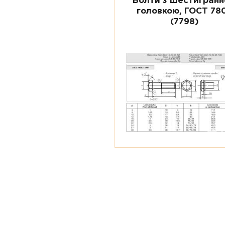
Болти з шестигран
головкою, ГОСТ 78
(7798)