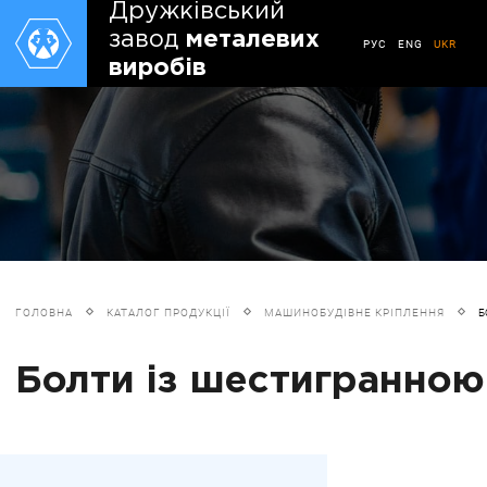
Дружківський
завод
металевих
РУС
ENG
UKR
виробів
ГОЛОВНА
КАТАЛОГ ПРОДУКЦІЇ
МАШИНОБУДІВНЕ КРІПЛЕННЯ
Б
Болти із шестигранною 