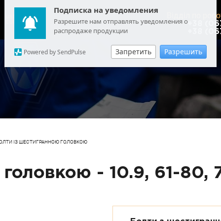
Подписка на уведомления
Відділ по робо
USD
: 44.7626
Разрешите нам отправлять уведомления о
EUR
: 51.6717
+38 (06
распродаже продукции
+38 (06
Запретить
Разрешить
Powered by SendPulse
ОЛТИ ІЗ ШЕСТИГРАННОЮ ГОЛОВКОЮ
головкою - 10.9, 61-80,