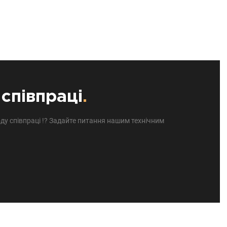
співпраці
.
ду співпраці !? Задайте питання нашим технічним