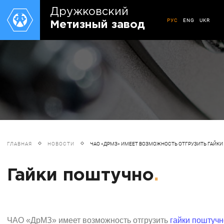
Дружковский
РУС
ENG
UKR
Метизный завод
ГЛАВНАЯ
НОВОСТИ
ЧАО «ДРМЗ» ИМЕЕТ ВОЗМОЖНОСТЬ ОТГРУЗИТЬ ГАЙКИ
Гайки поштучно
.
ЧАО «ДрМЗ» имеет возможность отгрузить
гайки поштучн