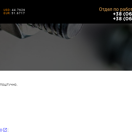
Отдел по рабо
USD
: 44.7626
EUR
: 51.6717
+38 (06
+38 (06
 ПОШТУЧНО..
о
: