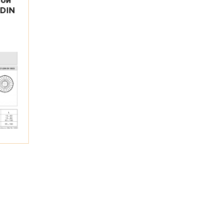
ной
 DIN