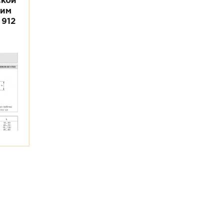
ской
ним
 912