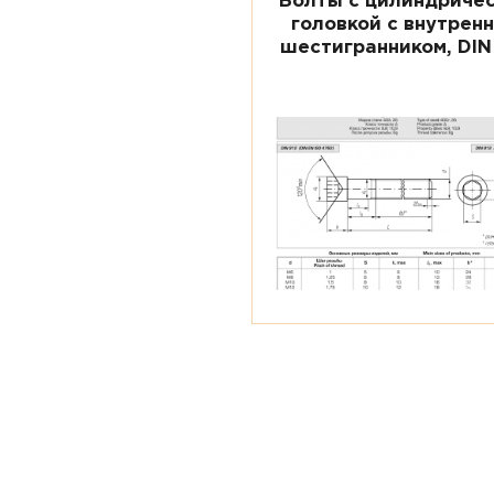
Болты с цилиндриче
головкой с внутрен
шестигранником, DIN