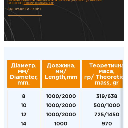
*МІНІМАЛЬНИЙ ОБСЯГ ЗАМОВЛЕННЯ НА ВИРОБНИЦТВО 100 КГ., ДЕТАЛЬНІШЕ
НА СТОРІНЦІ
"ПОШИРЕНІ ЗАПИТАННЯ"
ВІДПРАВИТИ ЗАПИТ
Діаметр,
Довжина,
Теоретична
мм/
мм/
маса,
Diameter,
Length,mm
гр/
Theoretica
mm.
mass
, gr
8
1000/2000
319/638
10
1000/2000
500/1000
12
1000/2000
725/1450
14
1000
970