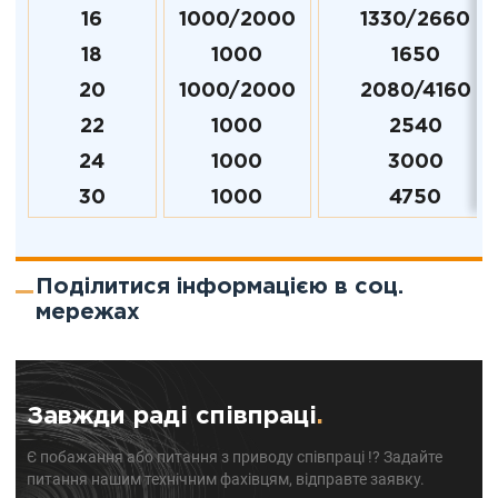
16
1000/2000
1330/2660
18
1000
1650
20
1000/2000
2080/4160
22
1000
2540
24
1000
3000
30
1000
4750
Поділитися інформацією в соц.
мережах
Завжди раді співпраці
.
Є побажання або питання з приводу співпраці !? Задайте
питання нашим технічним фахівцям, відправте заявку.