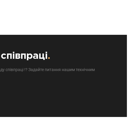
співпраці
.
ду співпраці !? Задайте питання нашим технічним