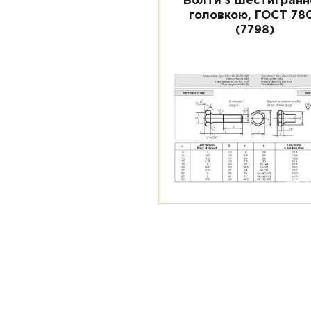
Болти з шестигран
головкою, ГОСТ 78
(7798)