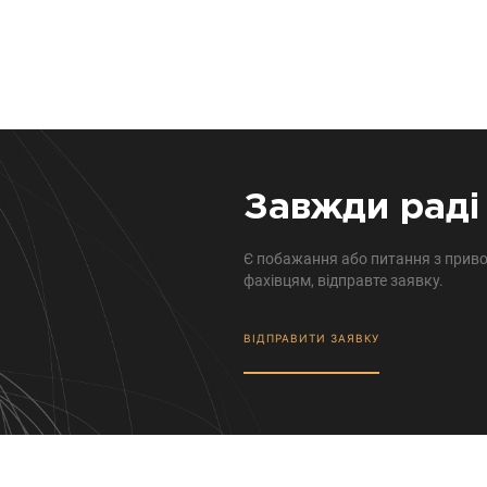
Завжди раді 
Є побажання або питання з приво
фахівцям, відправте заявку.
ВІДПРАВИТИ ЗАЯВКУ