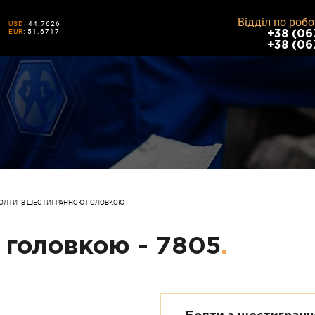
Відділ по робо
USD
: 44.7626
EUR
: 51.6717
+38 (06
+38 (06
ОЛТИ ІЗ ШЕСТИГРАННОЮ ГОЛОВКОЮ
 головкою - 7805
.