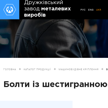
Дружківський
завод
металевих
РУС
ENG
UKR
виробів
ГОЛОВНА
КАТАЛОГ ПРОДУКЦІЇ
МАШИНОБУДІВНЕ КРІПЛЕННЯ
Б
Болти із шестигранною