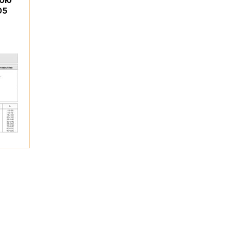
ною
05