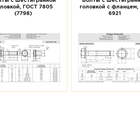
лты с шестигранной
Болты с шестигран
оловкой, ГОСТ 7805
головкой с фланцем,
(7798)
6921