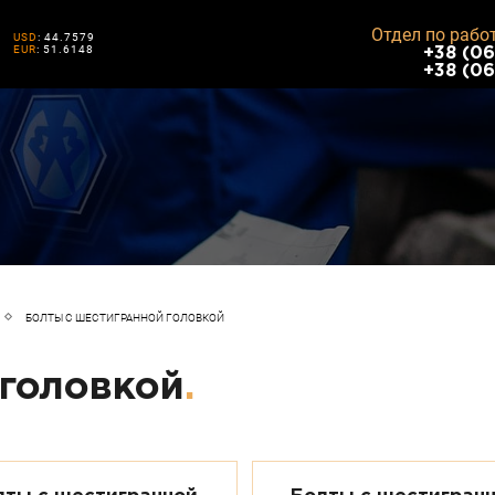
Отдел по рабо
USD
: 44.7579
EUR
: 51.6148
+38 (06
+38 (06
БОЛТЫ С ШЕСТИГРАННОЙ ГОЛОВКОЙ
 головкой
.