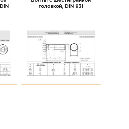
ной
Болты с шестигранной
 DIN
головкой, DIN 931