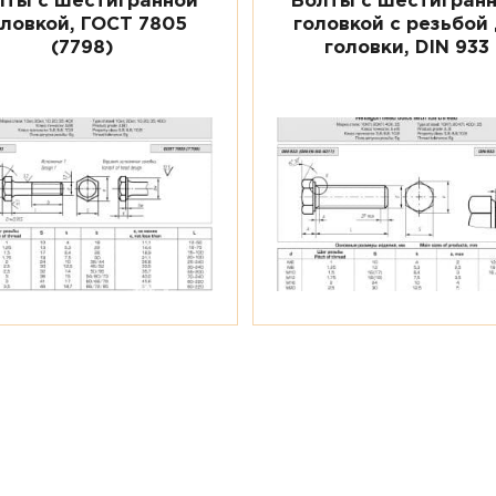
лты с шестигранной
Болты с шестигран
оловкой, ГОСТ 7805
головкой с резьбой
(7798)
головки, DIN 933