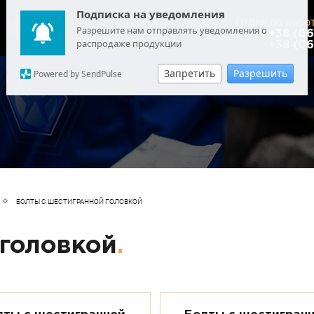
Подписка на уведомления
Отдел по рабо
USD
: 44.6895
Разрешите нам отправлять уведомления о
EUR
: 51.6253
+38 (06
распродаже продукции
+38 (06
Запретить
Разрешить
Powered by SendPulse
БОЛТЫ С ШЕСТИГРАННОЙ ГОЛОВКОЙ
 головкой
.