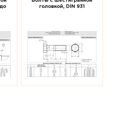
ной
Болты с шестигранной
 до
головкой, DIN 931