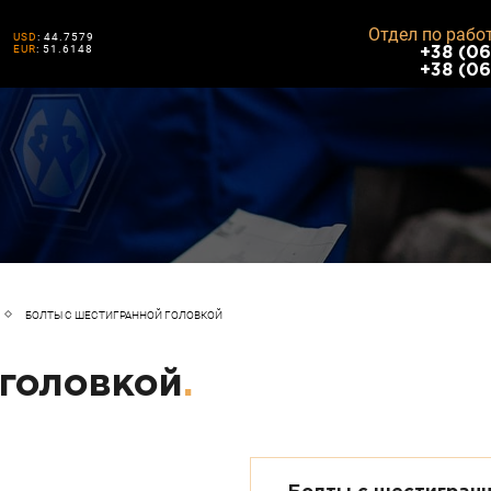
Отдел по рабо
USD
: 44.7579
EUR
: 51.6148
+38 (06
+38 (06
БОЛТЫ С ШЕСТИГРАННОЙ ГОЛОВКОЙ
 головкой
.