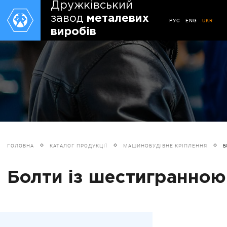
Дружківський
завод
металевих
РУС
ENG
UKR
виробів
ГОЛОВНА
КАТАЛОГ ПРОДУКЦІЇ
МАШИНОБУДІВНЕ КРІПЛЕННЯ
Б
Болти із шестигранною 