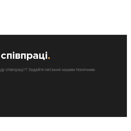
співпраці
.
ду співпраці !? Задайте питання нашим технічним