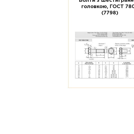
Болти з шестигран
головкою, ГОСТ 78
(7798)