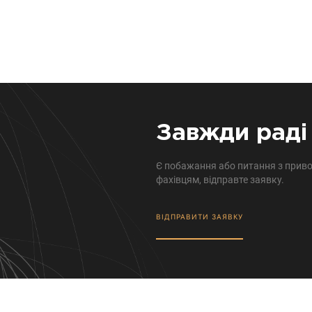
Завжди раді 
Є побажання або питання з приво
фахівцям, відправте заявку.
ВІДПРАВИТИ ЗАЯВКУ