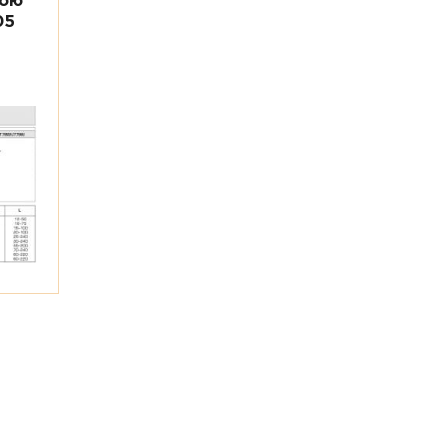
ною
05